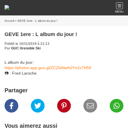
MENU
Accueil
» GEVE 1ere : L album du jour !
GEVE 1ere : L album du jour !
Publié le 16/11/2019 à 21:13
Par
GUC Grenoble Ski
L album du jour:
https://photos.app.goo.gl/ZCZbiNwHJYn2x7H59
📷 : Fred Laroche
Partager
Vous aimerez aussi