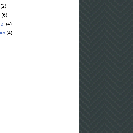
(2)
s
(6)
ier
(4)
ier
(4)