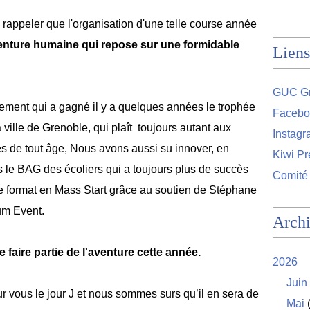
 rappeler que l'organisation d'une telle course année
enture humaine qui repose sur une formidable
Liens
GUC Gr
ement qui a gagné il y a quelques années le trophée
Facebo
 ville de Grenoble, qui plaît toujours autant aux
Instag
s de tout âge, Nous avons aussi su innover, en
Kiwi Pr
le BAG des écoliers qui a toujours plus de succès
Comité
ble format en Mass Start grâce au soutien de Stéphane
um Event.
Arch
faire partie de l'aventure cette année.
2026
Juin
 vous le jour J et nous sommes surs qu’il en sera de
Mai
(