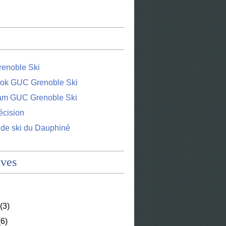
enoble Ski
ok GUC Grenoble Ski
ram GUC Grenoble Ski
écision
 de ski du Dauphiné
ives
(3)
6)