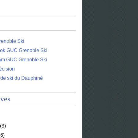
enoble Ski
ok GUC Grenoble Ski
ram GUC Grenoble Ski
écision
 de ski du Dauphiné
ives
(3)
6)