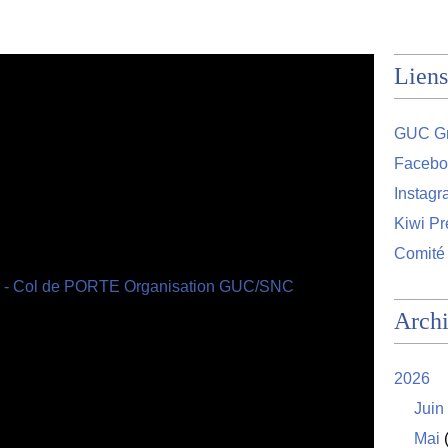
Liens
GUC Gr
Facebo
Instag
Kiwi Pr
Comité
Arch
2026
Juin
Mai
(