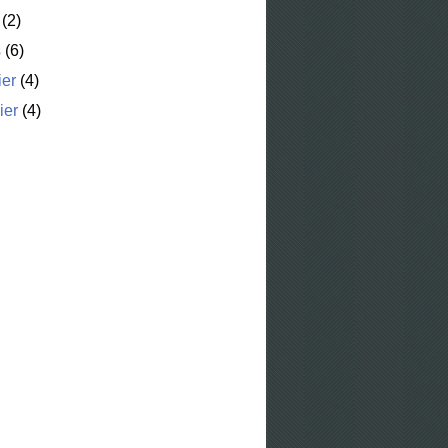
(2)
s
(6)
ier
(4)
ier
(4)