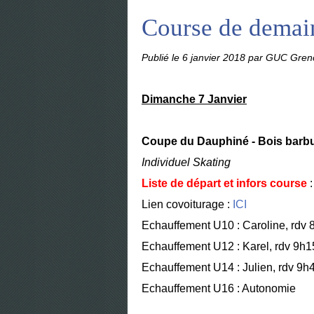
Course de demai
Publié le
6 janvier 2018
par GUC Greno
Dimanche 7 Janvier
Coupe du Dauphiné - Bois barb
Individuel Skating
Liste de départ et infors course
Lien covoiturage :
ICI
Echauffement U10 : Caroline, rdv 8
Echauffement U12 : Karel, rdv 9h15
Echauffement U14 : Julien, rdv 9h4
Echauffement U16 : Autonomie