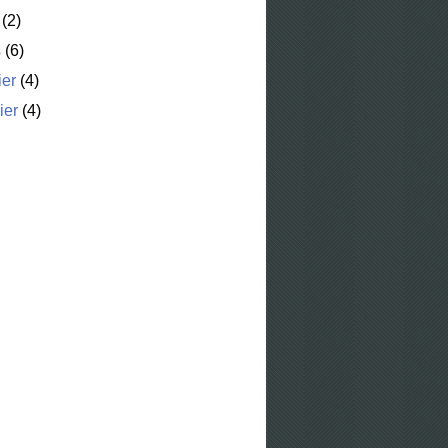
(2)
s
(6)
ier
(4)
ier
(4)