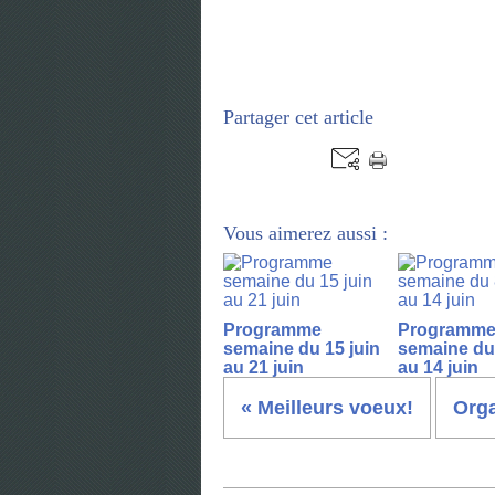
Partager cet article
Vous aimerez aussi :
Programme
Programm
semaine du 15 juin
semaine du 
au 21 juin
au 14 juin
« Meilleurs voeux!
Orga