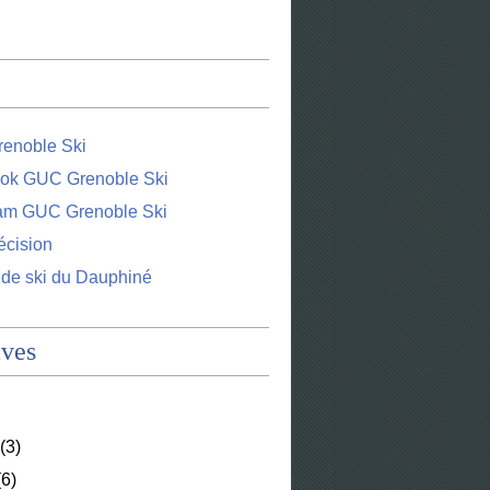
enoble Ski
ok GUC Grenoble Ski
ram GUC Grenoble Ski
écision
 de ski du Dauphiné
ives
(3)
6)