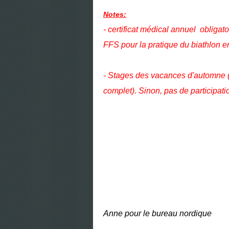
Notes:
- certificat médical annuel obliga
FFS pour la pratique du biathlon e
- Stages des vacances d'automne ( U
complet). Sinon, pas de participati
Anne pour le bureau nordique