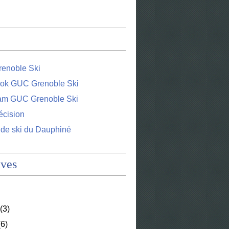
enoble Ski
ok GUC Grenoble Ski
ram GUC Grenoble Ski
écision
 de ski du Dauphiné
ives
(3)
6)