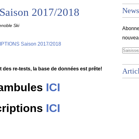
aison 2017/2018
Newsl
noble Ski
Abonnez
nouveau
t des re-tests, la base de données est prête!
Artic
ambules
ICI
criptions
ICI