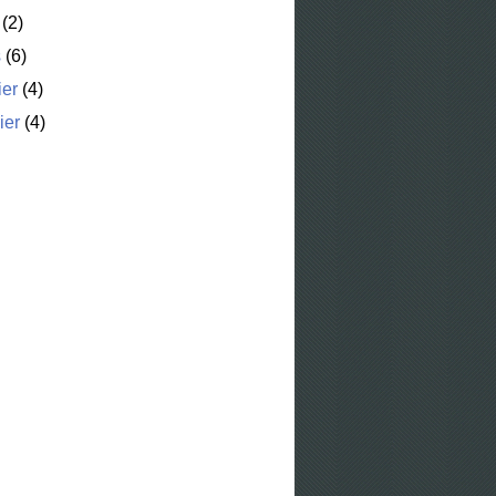
(2)
s
(6)
ier
(4)
ier
(4)