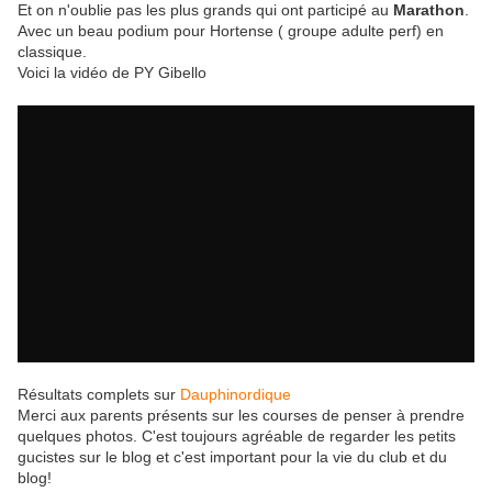
Et on n'oublie pas les plus grands qui ont participé au
Marathon
.
Avec un beau podium pour Hortense ( groupe adulte perf) en
classique.
Voici la vidéo de PY Gibello
Résultats complets sur
Dauphinordique
Merci aux parents présents sur les courses de penser à prendre
quelques photos. C'est toujours agréable de regarder les petits
gucistes sur le blog et c'est important pour la vie du club et du
blog!