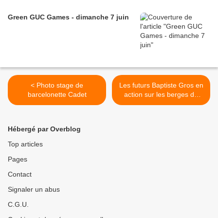
Green GUC Games - dimanche 7 juin
< Photo stage de
Les futurs Baptiste Gros en
barcelonette Cadet
action sur les berges de
l'Isére! >
Hébergé par Overblog
Top articles
Pages
Contact
Signaler un abus
C.G.U.