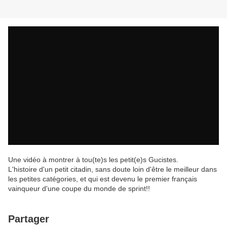
Une vidéo à montrer à tou(te)s les petit(e)s Gucistes.
L'histoire d'un petit citadin, sans doute loin d'être le meilleur dans
les petites catégories, et qui est devenu le premier français
vainqueur d'une coupe du monde de sprint!!
Partager