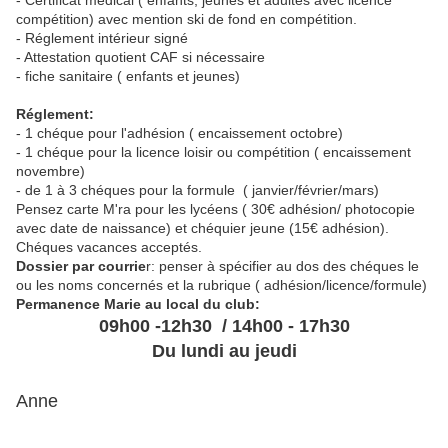
- Certificat médical ( enfants, jeunes et adultes avec licence
compétition) avec mention ski de fond en compétition.
- Réglement intérieur signé
- Attestation quotient CAF si nécessaire
- fiche sanitaire ( enfants et jeunes)
Réglement:
- 1 chéque pour l'adhésion ( encaissement octobre)
- 1 chéque pour la licence loisir ou compétition ( encaissement
novembre)
- de 1 à 3 chéques pour la formule ( janvier/février/mars)
Pensez carte M'ra pour les lycéens ( 30€ adhésion/ photocopie
avec date de naissance) et chéquier jeune (15€ adhésion).
Chéques vacances acceptés.
Dossier par courrie
r: penser à spécifier au dos des chéques le
ou les noms concernés et la rubrique ( adhésion/licence/formule)
Permanence Marie au local du club:
09h00 -12h30 / 14h00 - 17h30
Du lundi au jeudi
Anne