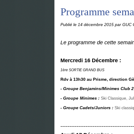
Programme sema
Publié le
14 décembre 2015
par GUC G
Le programme de cette semain
Mercredi 16 Décembre :
1ère SORTIE GRAND BUS
Rdv à 13h30 au Prisme, direction G
- Groupe Benjamins/Minime
s C
lub 2
- Groupe
Minimes :
Ski Classique, Ju
- Groupe
Cadets/Juniors :
Ski classi
-----------------------------------------