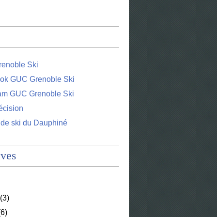
enoble Ski
ok GUC Grenoble Ski
ram GUC Grenoble Ski
écision
 de ski du Dauphiné
ives
(3)
6)