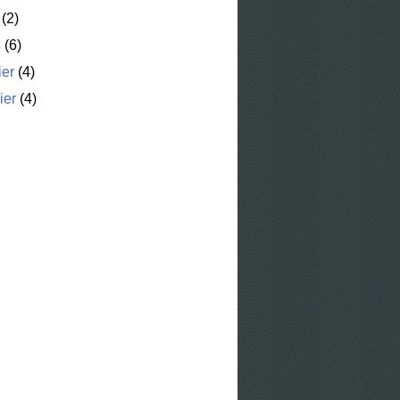
(2)
s
(6)
ier
(4)
ier
(4)