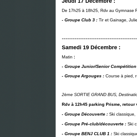
Jeudi 17 Décembre :
De 17h25
à 18h25, Rdv au Gymnase R
- Groupe Club 3 :
Tir et Gainage, Juli
-----------------------------------------
Samedi 19 Décembre :
Matin
:
- Groupe Junior/Senior
Comp
étitio
- Groupe Argouges :
Course à pied, rd
2ème SORTIE GRAND BUS, Destinati
Rdv à 12h45 parking Prisme, retour 
- Groupe Découverte
:
Ski classique,
- Groupe Pré-club/découverte
:
Ski 
- Groupe BENJ CLUB 1
:
Ski classiqu