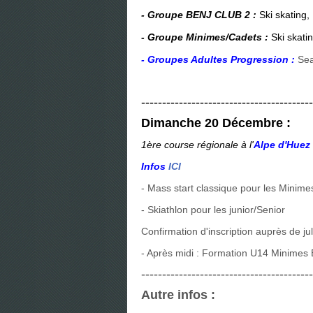
- Groupe BENJ CLUB 2
:
Ski skating,
- Groupe Minimes/Cadets :
Ski skatin
- Groupes Adultes Progression :
Sea
--------------------------
---------------
Dimanche 20 Décembre :
1ère course régionale à l'
Alpe d'Huez
Infos
ICI
- Mass start classique pour les Minime
- Skiathlon pour les junior/Senior
Confirmation d'inscription auprès de ju
- Après midi : Formation U14 Minimes 
-----------------------------------------
Autre infos :