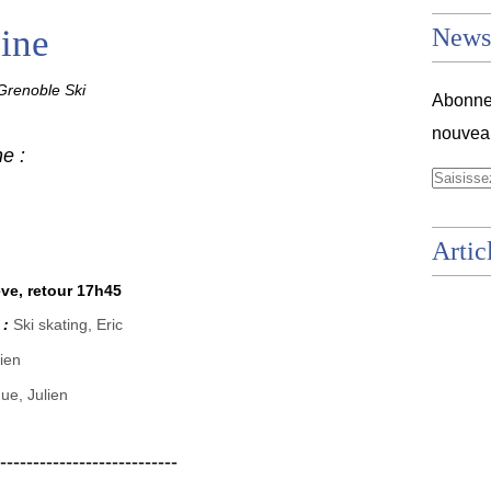
ine
Newsl
renoble Ski
Abonnez
nouveau
e :
Artic
ève, retour 17h45
 :
Ski skating, Eric
lien
que, Julien
---------------------------