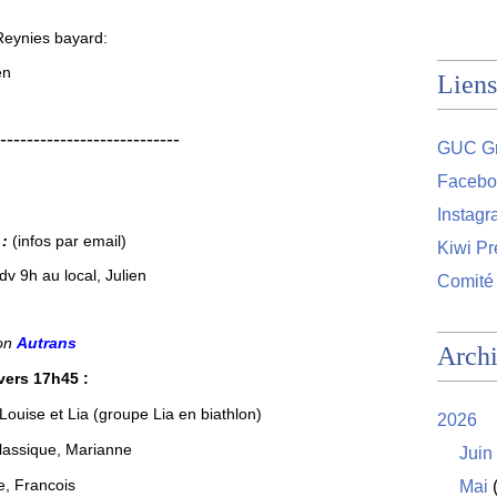
eynies bayard:
en
Liens
---------------------------
GUC Gr
Facebo
Instag
n
:
(infos par email)
Kiwi Pr
v 9h au local, Julien
Comité
on
Autrans
Arch
vers 17h45 :
 Louise et Lia (groupe Lia en biathlon)
2026
classique, Marianne
Juin
e, Francois
Mai
(