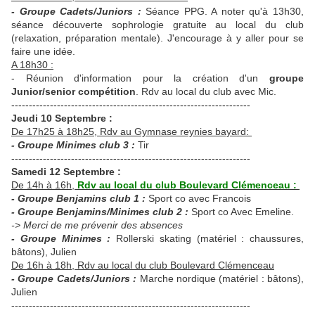
- Groupe Cadets/Juniors :
Séance PPG. A noter qu'à 13h30,
séance découverte sophrologie gratuite au local du club
(relaxation, préparation mentale). J'encourage à y aller pour se
faire une idée.
A 18h30 :
- Réunion d'information pour la création d'un
groupe
Junior/senior compétition
. Rdv au local du club avec Mic.
--------------------------------------------------------------------
Jeudi 10 Septembre :
De 17h25 à 18h25, Rdv au Gymnase reynies bayard:
- Groupe Minimes club 3 :
Tir
--------------------------------------------------------------------
Samedi 12 Septembre :
De 14h à 16h,
Rdv au local du club Boulevard Clémenceau :
- Groupe Benjamins club 1 :
Sport co avec Francois
- Groupe Benjamins/Minimes club 2 :
Sport co Avec Emeline.
-> Merci de me prévenir des absences
- Groupe Minimes :
Rollerski skating (matériel : chaussures,
bâtons), Julien
De 16h à 18h, Rdv au local du club Boulevard Clémenceau
- Groupe Cadets/Juniors :
Marche nordique (matériel : bâtons),
Julien
--------------------------------------------------------------------