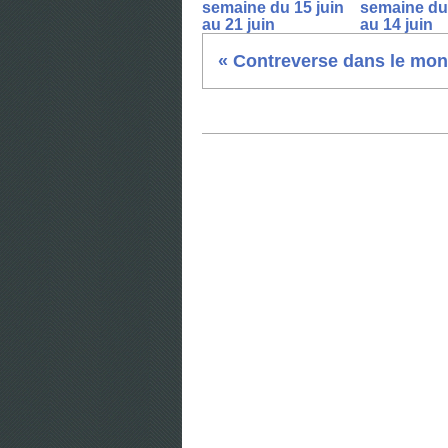
semaine du 15 juin
semaine du 
au 21 juin
au 14 juin
« Contreverse dans le mon