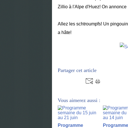
Zillio à l'Alpe d'Huez! On annonce l
Allez les schtroumpfs! Un pingouin 
a hâte!
Partager cet article
Vous aimerez aussi :
Programme
Programm