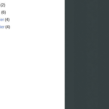
(2)
s
(6)
ier
(4)
ier
(4)