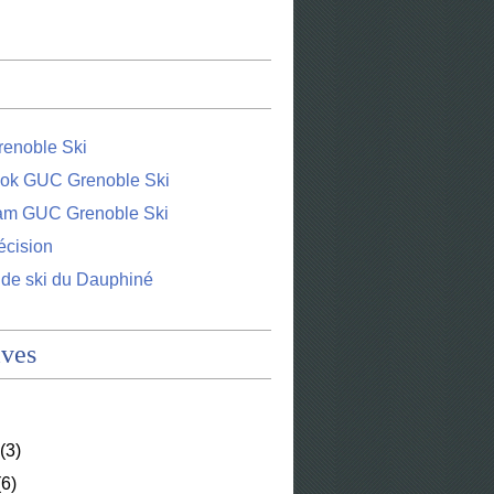
enoble Ski
ok GUC Grenoble Ski
ram GUC Grenoble Ski
écision
 de ski du Dauphiné
ives
(3)
6)