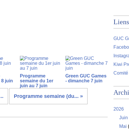
Liens
GUC Gr
Facebo
Instag
Kiwi Pr
Comité
e
Programme
Green GUC Games
8 juin
semaine du 1er
- dimanche 7 juin
juin au 7 juin
Arch
..
Programme semaine (du... »
2026
Juin
Mai
(