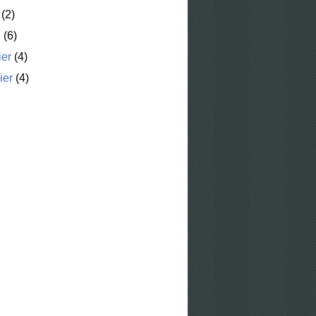
(2)
s
(6)
ier
(4)
ier
(4)