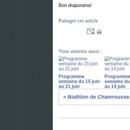
Bon diaporama!
Partager cet article
Vous aimerez aussi :
Programme
Programm
semaine du 15 juin
semaine du 
au 21 juin
au 14 juin
« Biathlon de Chamrousse.