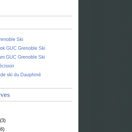
enoble Ski
ok GUC Grenoble Ski
ram GUC Grenoble Ski
écision
 de ski du Dauphiné
ives
(3)
6)