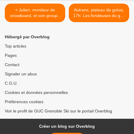
< Julien, moniteur de
Autrans, plateau de grève,
snowboard, et son groupe
17h: Les fondeuses du guc
durant nos stages de
n'ont pas froid aux yeux... >
Février 🏂🌞👌
#snowboarding #Les7Laux
Hébergé par Overblog
#snowpark @ho5park
Top articles
Pages
Contact
Signaler un abus
C.G.U.
Cookies et données personnelles
Préférences cookies
Voir le profil de GUC Grenoble Ski sur le portail Overblog
Créer un blog sur Overblog