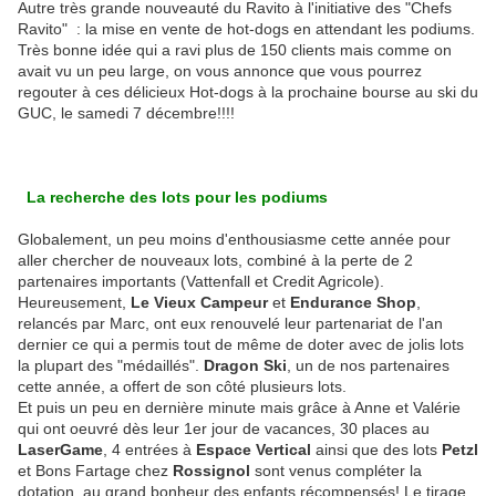
Autre très grande nouveauté du Ravito à l'initiative des "Chefs
Ravito" : la mise en vente de hot-dogs en attendant les podiums.
Très bonne idée qui a ravi plus de 150 clients mais comme on
avait vu un peu large, on vous annonce que vous pourrez
regouter à ces délicieux Hot-dogs à la prochaine bourse au ski du
GUC, le samedi 7 décembre!!!!
La recherche des lots pour les podiums
Globalement, un peu moins d'enthousiasme cette année pour
aller chercher de nouveaux lots, combiné à la perte de 2
partenaires importants (Vattenfall et Credit Agricole).
Heureusement,
Le Vieux Campeur
et
Endurance Shop
,
relancés par Marc, ont eux renouvelé leur partenariat de l'an
dernier ce qui a permis tout de même de doter avec de jolis lots
la plupart des "médaillés".
Dragon Ski
, un de nos partenaires
cette année, a offert de son côté plusieurs lots.
Et puis un peu en dernière minute mais grâce à Anne et Valérie
qui ont oeuvré dès leur 1er jour de vacances, 30 places au
LaserGame
, 4 entrées à
Espace Vertical
ainsi que des lots
Petzl
et Bons Fartage chez
Rossignol
sont venus compléter la
dotation, au grand bonheur des enfants récompensés! Le tirage