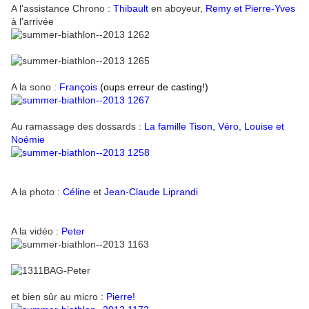
A l'assistance Chrono :
Thibault
en aboyeur,
Remy et Pierre-Yves
à l'arrivée
A la sono :
François
(oups erreur de casting!)
Au ramassage des dossards :
La famille Tison, Véro, Louise et
Noémie
A la photo :
Céline
et
Jean-Claude Liprandi
A la vidéo :
Peter
et bien sûr au micro :
Pierre!