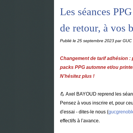
Les séances PPG
de retour, à vos 
Publié le
25 septembre 2023
par GUC 
Changement de tarif adhésion : 
packs PPG automne et/ou printem
N'hésitez plus !
💪 Axel BAYOUD reprend les séanc
Pensez à vous inscrire et, pour ceu
d'essai - dites-le nous (
gucgrenobl
effectifs à l'avance.