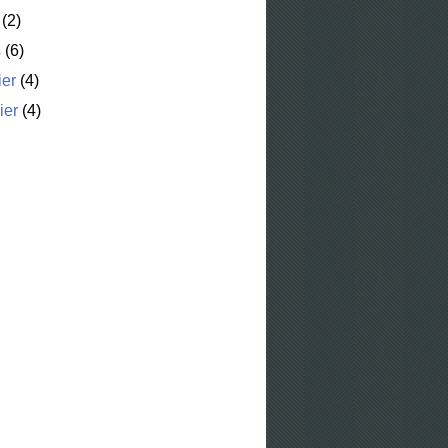
(2)
s
(6)
ier
(4)
ier
(4)