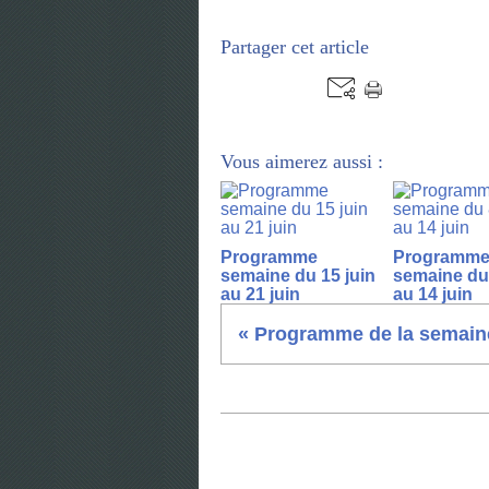
Partager cet article
Vous aimerez aussi :
Programme
Programm
semaine du 15 juin
semaine du 
au 21 juin
au 14 juin
« Programme de la semaine