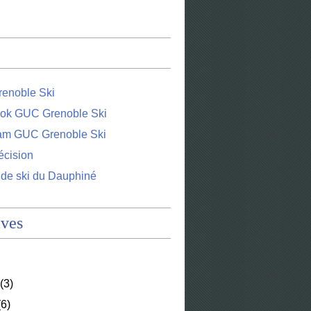
enoble Ski
ok GUC Grenoble Ski
ram GUC Grenoble Ski
écision
 de ski du Dauphiné
ives
(3)
6)