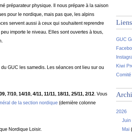
ômé préparateur physique. Il nous prépare à la saison
ues pour le nordique, mais pas que, les alpins
Liens
ces servent aussi à ceux qui souhaitent reprendre
peu importe le niveau. Elles sont ouvertes à tous,
GUC Gr
n.
Facebo
Instag
Kiwi Pr
 du GUC les samedis. Les séances ont lieu sur ou
Comité
Arch
09, 7/10, 14/10, 4/11, 11/11, 18/11, 25/11, 2/12
. Vous
néral de la section nordique
(dernière colonne
2026
Juin
ique Nordique Loisir.
Mai
(