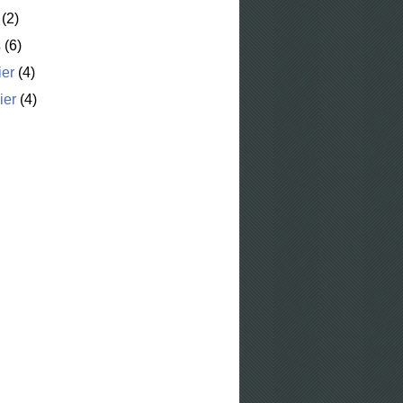
(2)
s
(6)
ier
(4)
ier
(4)