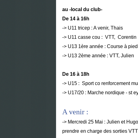
au -local du club-
De 14 à 16h
-> U11 tricep : A venir, Thais
-> U11 casse cou : VTT, Corentin
-> U13 1ère année : Course à pie
-> U13 2ème année : VTT, Julien
De 16 à 18h
-> U15 : Sport co renforcement m
-> U17/20 : Marche nordique - st e
A venir :
-> Mercredi 25 Mai : Julien et Hug
prendre en charge des sorties VTT