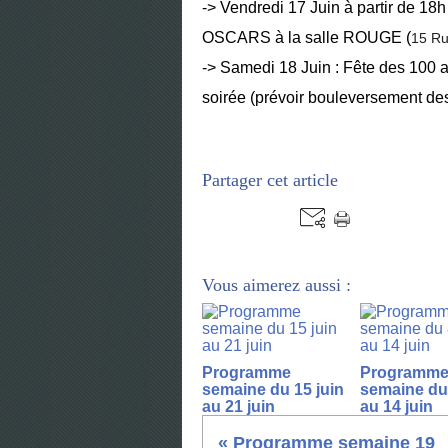
-> Vendredi 17 Juin à partir de
OSCARS à la salle ROUGE (
15 Ru
-> Samedi 18 Juin : Fête des 100 
soirée (prévoir bouleversement des
Partager cet article
Vous aimerez aussi :
Programme
Programm
semaine du 15 juin
semaine du 
au 21 juin
au 14 juin
« Programme semaine 19