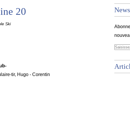
ine 20
Newsl
le Ski
Abonnez
nouveau
Artic
lub-
ire-tir, Hugo - Corentin