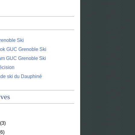
enoble Ski
ok GUC Grenoble Ski
ram GUC Grenoble Ski
écision
 de ski du Dauphiné
ives
(3)
6)