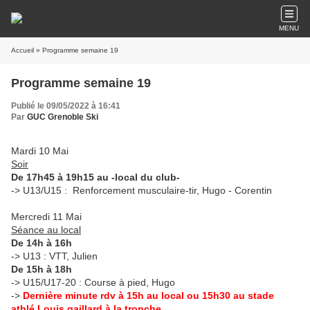
MENU
Accueil
» Programme semaine 19
Programme semaine 19
Publié le 09/05/2022 à 16:41
Par
GUC Grenoble Ski
Mardi 10 Mai
Soir
De 17h45 à 19h15 au -local du club-
-> U13/U15 : Renforcement musculaire-tir, Hugo - Corentin
Mercredi 11 Mai
Séance au local
De 14h à 16h
-> U13 : VTT, Julien
De 15h à 18h
-> U15/U17-20 : Course à pied, Hugo
->
Dernière minute rdv à 15h au local ou 15h30 au stade
athlé Louis gaillard à la tronche