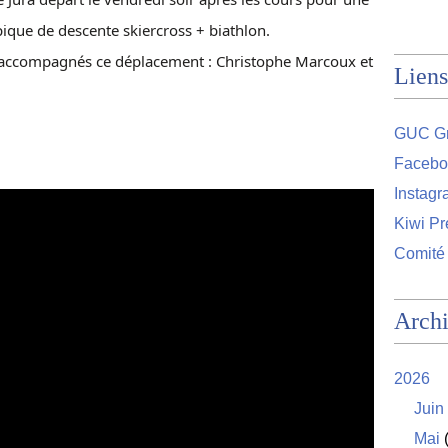
ique de descente skiercross + biathlon.
t accompagnés ce déplacement : Christophe Marcoux et
Liens
GUC Gr
Facebo
Instag
Kiwi Pr
Comité
Arch
2026
Juin
Mai
(