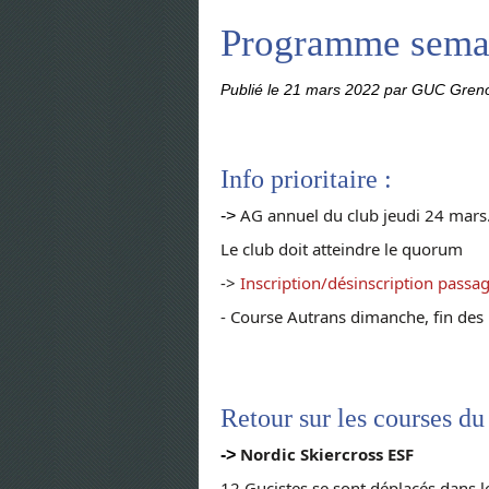
Programme sema
Publié le
21 mars 2022
par GUC Greno
Info prioritaire :
AG annuel du club jeudi 24 mars
->
Le club doit atteindre le quorum
->
Inscription/désinscription passa
- Course Autrans dimanche, fin des
Retour sur les courses du
Nordic Skiercross ESF
->
12 Gucistes se sont déplacés dans le