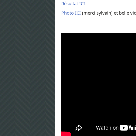
Résultat ICI
Photo ICI
(merci sylvain) et belle vid