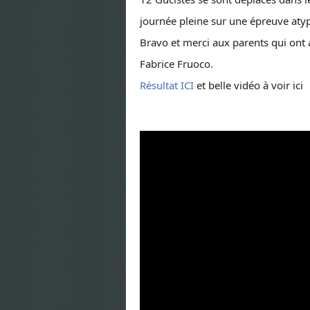
journée pleine sur une épreuve atyp
Bravo et merci aux parents qui on
Fabrice Fruoco.
Résultat ICI
et belle vidéo à voir ici