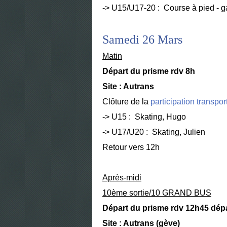
-> U15/U17-20 : Course à pied - 
Samedi 26 Mars
Matin
Départ du prisme rdv 8h
Site : Autrans
Clôture de la
participation transpor
-> U15 : Skating, Hugo
-> U17/U20 : Skating, Julien
Retour vers 12h
Après-midi
10ème sortie/10 GRAND BUS
Départ du prisme rdv 12h45 dép
Site : Autrans (gève)