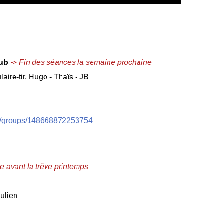
lub
->
Fin des séances la semaine prochaine
ire-tir, Hugo - Thaïs - JB
m/groups/148668872253754
e avant la trêve printemps
Julien