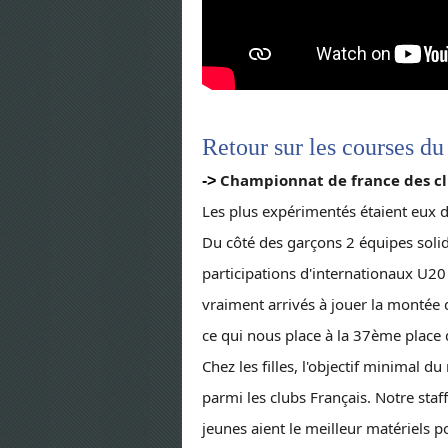
Retour sur les courses du
Championnat de france des cl
->
Les plus expérimentés étaient eux d
Du côté des garçons 2 équipes solide
participations d'internationaux U20
vraiment arrivés à jouer la montée 
ce qui nous place à la 37ème place 
Chez les filles, l'objectif minimal 
parmi les clubs Français. Notre sta
jeunes aient le meilleur matériels p