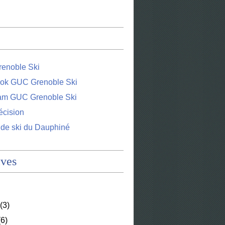
enoble Ski
ok GUC Grenoble Ski
ram GUC Grenoble Ski
écision
 de ski du Dauphiné
ives
(3)
6)