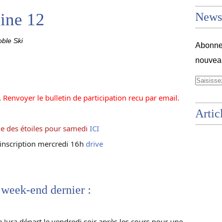
ine 12
Newsl
ble Ski
Abonnez
nouveau
.
Renvoyer le bulletin de participation recu par email.
Artic
ge des étoiles pour samedi
ICI
 inscription mercredi 16h
drive
 week-end dernier :
 Jura départ le vendredi soir après les cours pour une