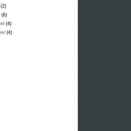
(2)
s
(6)
ier
(4)
ier
(4)