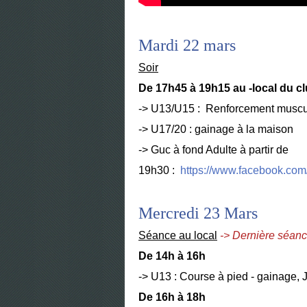
Mardi 22 mars
Soir
De 17h45 à 19h15 au -local du c
-> U13/U15 : Renforcement muscula
-> U17/20 : gainage à la maison
-> Guc à fond Adulte à partir de
19h30 :
https://www.facebook.co
Mercredi 23 Mars
Séance au local
-> Dernière séanc
De 14h à 16h
-> U13 : Course à pied - gainage, 
De 16h à 18h