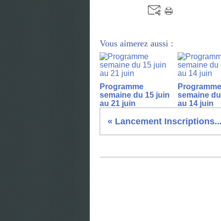
Vous aimerez aussi :
Programme
Programm
semaine du 15 juin
semaine du 
au 21 juin
au 14 juin
« Lancement Inscriptions..