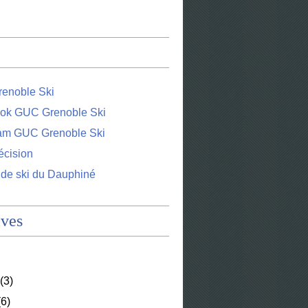
enoble Ski
ok GUC Grenoble Ski
ram GUC Grenoble Ski
écision
 de ski du Dauphiné
ives
(3)
6)