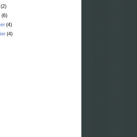
(2)
s
(6)
ier
(4)
ier
(4)