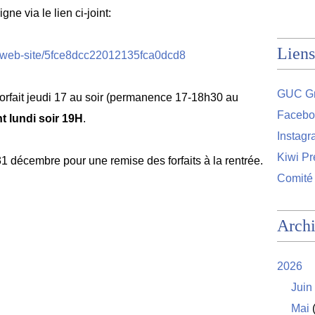
gne via le lien ci-joint:
Liens
r/web-site/5fce8dcc22012135fca0dcd8
GUC Gr
forfait jeudi 17 au soir (permanence 17-18h30 au
Facebo
nt lundi soir 19H
.
Instag
Kiwi Pr
31 décembre pour une remise des forfaits à la rentrée.
Comité
Arch
2026
Juin
Mai
(