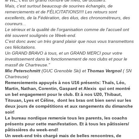
le WE, c'est un grand nombre de mels, de dossiers.
Mais, c'est surtout beaucoup de sourires échangés, de
remerciements et de FÉLICITATIONS!!!! Les retours sont
excellents, de la Fédération, des élus, des chronométreurs, des
coureurs...
Le sérieux et la qualité de l'organisation comme de l'accueil ont
été souvent soulignés ce Week-end.
C'est donc avec un très grand plaisir que nous vous transmettons
ces félicitations.
Un GRAND BRAVO à tous, et un GRAND MERCI pour votre
investissement dans le fonctionnement de nos clubs et pour le
massif de Chartreuse."
Mic Peterschmitt
(GUC Grenoble Ski) et
Thomas Vergnol
( SN
Chartreuse)
Remerciements appuyés à nos U16 présents: Thaïs, Léo,
Martin, Nathan, Corentin, Gaspard et Alexis qui ont montré
un bel engagement pour le club. Et à nos U20, Thibaut,
Titouan, Lyes et Céline, dont les bras ont bien servi sur les
deux jours de compétitions et aux rangements du dimanche
soir!
Le bureau nordique remercie tous les parents, les coachs
présents pour cette manifestation. Et à tous les pâtissiers/
pâtissières du week-end!
Un week-end très chargé mais de belles rencontres, de