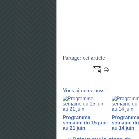
Partager cet article
Vous aimerez aussi :
Programme
Programm
semaine du 15 juin
semaine du 
au 21 juin
au 14 juin