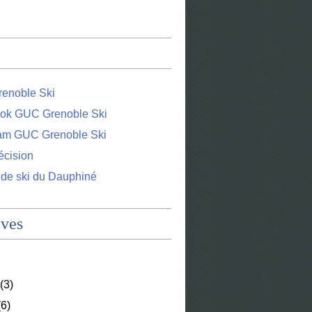
enoble Ski
ok GUC Grenoble Ski
ram GUC Grenoble Ski
écision
 de ski du Dauphiné
ives
(3)
6)