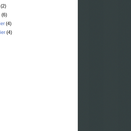
(2)
s
(6)
ier
(4)
ier
(4)