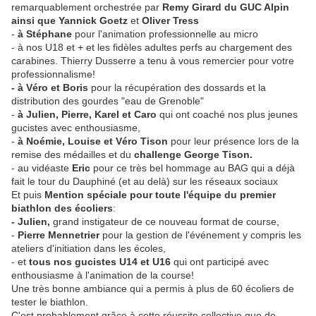
remarquablement orchestrée par
Remy Girard du GUC Alpin
ainsi que Yannick Goetz
et
Oliver Tress
-
à Stéphane
pour l'animation professionnelle au micro
- à nos U18 et + et les fidèles adultes perfs au chargement des
carabines. Thierry Dusserre a tenu à vous remercier pour votre
professionnalisme!
- à Véro et Boris
pour la récupération des dossards et la
distribution des gourdes
"eau de Grenoble"
-
à Julien, Pierre, Karel et Caro
qui ont coaché nos plus jeunes
gucistes avec enthousiasme,
-
à Noémie, Louise et Véro Tison
pour leur présence lors de la
remise des médailles et du
challenge George Tison.
- au vidéaste
Eric
pour ce très bel hommage au BAG qui a déjà
fait le tour du Dauphiné (et au delà) sur les réseaux sociaux
Et puis
Mention spéciale pour toute l'équipe du premier
biathlon des écoliers
:
- Julien,
grand instigateur de ce nouveau format de course,
-
Pierre Mennetrier
pour la gestion de l'événement y compris les
ateliers d'initiation dans les écoles,
- et
tous nos gucistes U14 et U16
qui ont participé avec
enthousiasme à l'animation de la course!
Une très bonne ambiance qui a permis à plus de 60 écoliers de
tester le biathlon.
C'est probablement grâce à cette réussite collective que de