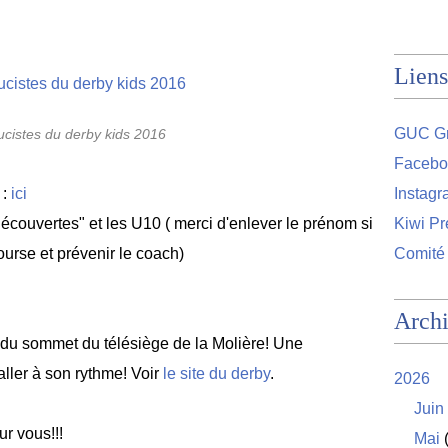
Liens
GUC Gr
ucistes du derby kids 2016
Facebo
 :
ici
Instag
découvertes" et les U10 ( merci d'enlever le prénom si
Kiwi Pr
ourse et prévenir le coach)
Comité
Arch
t du sommet du télésiège de la Molière! Une
ller à son rythme! Voir
le site du derby
.
2026
Juin
r vous!!!
Mai
(