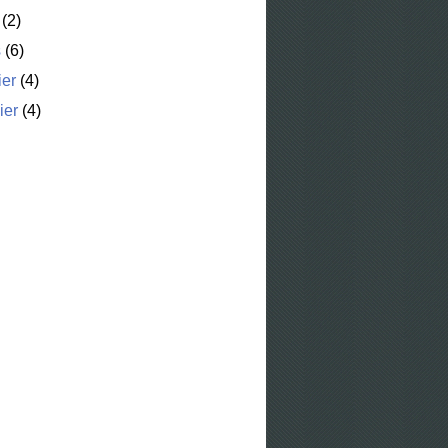
(2)
s
(6)
ier
(4)
ier
(4)