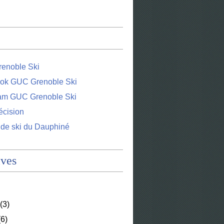
enoble Ski
ok GUC Grenoble Ski
ram GUC Grenoble Ski
écision
 de ski du Dauphiné
ives
(3)
6)