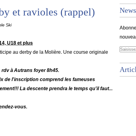
by et ravioles (rappel)
Newsl
le Ski
Abonnez
nouveau
4, U18 et plus
ipe au derby de la Molière. Une course originale
Artic
 rdv à Autrans foyer 8h45.
ix de l'inscription comprend les fameuses
ement!!! La descente prendra le temps qu'il faut...
rendez-vous.