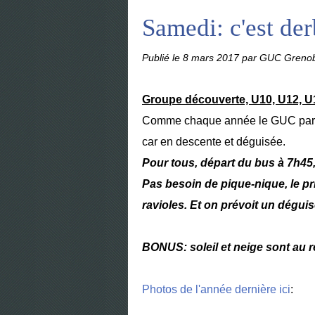
Samedi: c'est der
Publié le
8 mars 2017
par GUC Grenob
Groupe découverte, U10, U12, U1
Comme chaque année le GUC partic
car en descente et déguisée.
Pour tous, départ du bus à 7h45,
Pas besoin de pique-nique, le pr
ravioles.
Et on prévoit un déguis
BONUS: soleil et neige sont au 
Photos de l'année dernière ici
: